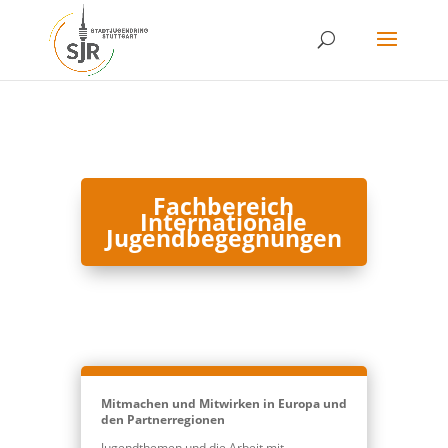
Skip
to
content
Fachbereich
Internationale
Jugendbegegnungen
Mitmachen und Mitwirken in Europa und
den Partnerregionen
Jugendthemen und die Arbeit mit