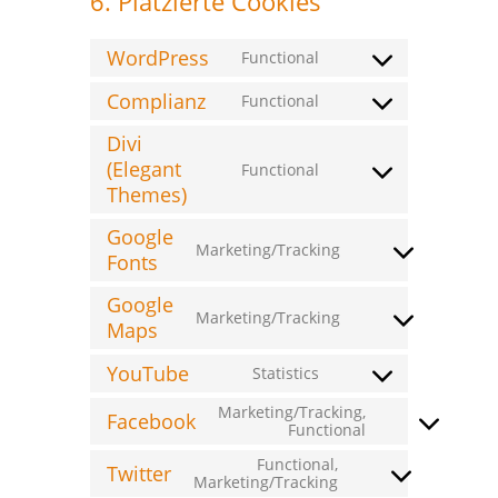
6. Platzierte Cookies
WordPress
Functional
Consent
to
Complianz
Functional
service
Consent
wordpress
to
Divi
service
complianz
(Elegant
Functional
Consent
Themes)
to
service
divi-
Google
(elegant-
Marketing/Tracking
Consent
Fonts
themes)
to
service
Google
google-
Marketing/Tracking
Consent
Maps
fonts
to
service
YouTube
Statistics
google-
Consent
maps
to
Marketing/Tracking,
service
Facebook
Consent
Functional
youtube
to
Functional,
service
Twitter
Consent
Marketing/Tracking
facebook