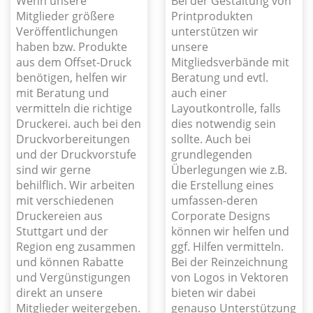
Wenn unsere
Bei der Gestaltung von
Mitglieder größere
Printprodukten
Veröffentlichungen
unterstützen wir
haben bzw. Produkte
unsere
aus dem Offset-Druck
Mitgliedsverbände mit
benötigen, helfen wir
Beratung und evtl.
mit Beratung und
auch einer
vermitteln die richtige
Layoutkontrolle, falls
Druckerei. auch bei den
dies notwendig sein
Druckvorbereitungen
sollte. Auch bei
und der Druckvorstufe
grundlegenden
sind wir gerne
Überlegungen wie z.B.
behilflich. Wir arbeiten
die Erstellung eines
mit verschiedenen
umfassen-deren
Druckereien aus
Corporate Designs
Stuttgart und der
können wir helfen und
Region eng zusammen
ggf. Hilfen vermitteln.
und können Rabatte
Bei der Reinzeichnung
und Vergünstigungen
von Logos in Vektoren
direkt an unsere
bieten wir dabei
Mitglieder weitergeben.
genauso Unterstützung