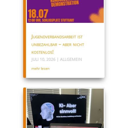
Jugendverbandsarbeit ist
unbezahlbar – aber nicht
kostenlos!
JULI 10, 2026
|
ALLGEMEIN
mehr lesen