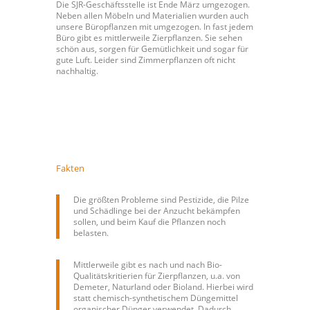
Die SJR-Geschäftsstelle ist Ende März umgezogen.
Neben allen Möbeln und Materialien wurden auch
unsere Büropflanzen mit umgezogen. In fast jedem
Büro gibt es mittlerweile Zierpflanzen. Sie sehen
schön aus, sorgen für Gemütlichkeit und sogar für
gute Luft. Leider sind Zimmerpflanzen oft nicht
nachhaltig.
Fakten
Die größten Probleme sind Pestizide, die Pilze
und Schädlinge bei der Anzucht bekämpfen
sollen, und beim Kauf die Pflanzen noch
belasten.
Mittlerweile gibt es nach und nach Bio-
Qualitätskritierien für Zierpflanzen, u.a. von
Demeter, Naturland oder Bioland. Hierbei wird
statt chemisch-synthetischem Düngemittel
organischer Dünger verwendet. Dadurch