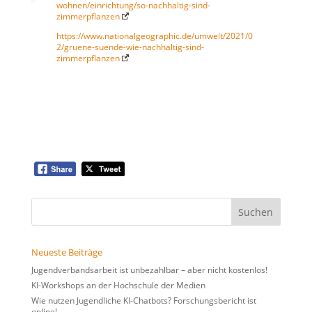
wohnen/einrichtung/so-nachhaltig-sind-
zimmerpflanzen
https://www.nationalgeographic.de/umwelt/2021/0
2/gruene-suende-wie-nachhaltig-sind-
zimmerpflanzen
Suchen
nach:
Neueste Beiträge
Jugendverbandsarbeit ist unbezahlbar – aber nicht kostenlos!
KI-Workshops an der Hochschule der Medien
Wie nutzen Jugendliche KI-Chatbots? Forschungsbericht ist
online!