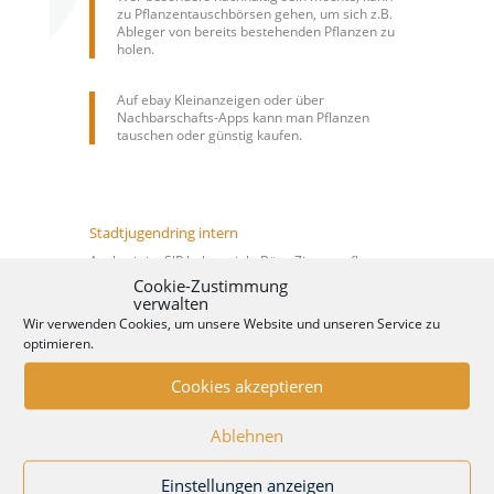
zu Pflanzentauschbörsen gehen, um sich z.B.
Ableger von bereits bestehenden Pflanzen zu
holen.
Auf ebay Kleinanzeigen oder über
Nachbarschafts-Apps kann man Pflanzen
tauschen oder günstig kaufen.
Stadtjugendring intern
Auch wir im SJR haben viele Büro-Zimmerpflanzen.
Durch die gute Pflege sind manche Pflanzen schon
Cookie-Zustimmung
viele Jahre in unserem Besitz. In den letzten Jahren
verwalten
gab es im Sommer immer eine kleine Gruppe, die
Wir verwenden Cookies, um unsere Website und unseren Service zu
die Pflanzen umgetopft, gedüngt und gepflegt hat.
optimieren.
Aus manchen Pflanzen wurden Ableger
genommen, die nun zu neuen Pflanzen gewachsen
sind.
Cookies akzeptieren
Ablehnen
Einstellungen anzeigen