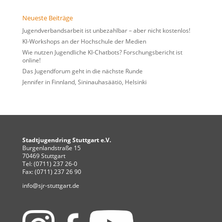
Neueste Beiträge
Jugendverbandsarbeit ist unbezahlbar – aber nicht kostenlos!
KI-Workshops an der Hochschule der Medien
Wie nutzen Jugendliche KI-Chatbots? Forschungsbericht ist
online!
Das Jugendforum geht in die nächste Runde
Jennifer in Finnland, Sininauhasäätiö, Helsinki
Stadtjugendring Stuttgart e.V.
Burgenlandstraße 15
70469 Stuttgart
Tel: (0711) 237 26-0
Fax: (0711) 237 26 90
info@sjr-stuttgart.de