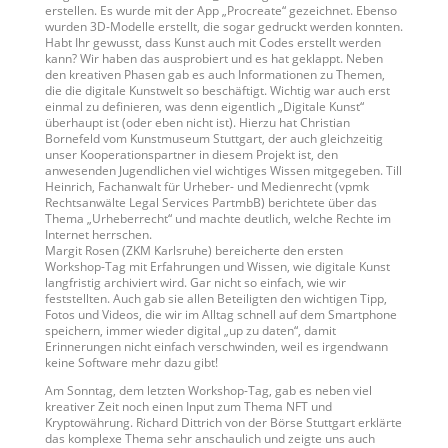
erstellen. Es wurde mit der App „Procreate“ gezeichnet. Ebenso
wurden 3D-Modelle erstellt, die sogar gedruckt werden konnten.
Habt Ihr gewusst, dass Kunst auch mit Codes erstellt werden
kann? Wir haben das ausprobiert und es hat geklappt. Neben
den kreativen Phasen gab es auch Informationen zu Themen,
die die digitale Kunstwelt so beschäftigt. Wichtig war auch erst
einmal zu definieren, was denn eigentlich „Digitale Kunst“
überhaupt ist (oder eben nicht ist). Hierzu hat Christian
Bornefeld vom Kunstmuseum Stuttgart, der auch gleichzeitig
unser Kooperationspartner in diesem Projekt ist, den
anwesenden Jugendlichen viel wichtiges Wissen mitgegeben. Till
Heinrich, Fachanwalt für Urheber- und Medienrecht (vpmk
Rechtsanwälte Legal Services PartmbB) berichtete über das
Thema „Urheberrecht“ und machte deutlich, welche Rechte im
Internet herrschen.
Margit Rosen (ZKM Karlsruhe) bereicherte den ersten
Workshop-Tag mit Erfahrungen und Wissen, wie digitale Kunst
langfristig archiviert wird. Gar nicht so einfach, wie wir
feststellten. Auch gab sie allen Beteiligten den wichtigen Tipp,
Fotos und Videos, die wir im Alltag schnell auf dem Smartphone
speichern, immer wieder digital „up zu daten“, damit
Erinnerungen nicht einfach verschwinden, weil es irgendwann
keine Software mehr dazu gibt!
Am Sonntag, dem letzten Workshop-Tag, gab es neben viel
kreativer Zeit noch einen Input zum Thema NFT und
Kryptowährung. Richard Dittrich von der Börse Stuttgart erklärte
das komplexe Thema sehr anschaulich und zeigte uns auch