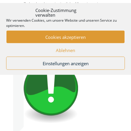
Zudem beachten wir sämtliche Alltagstipps wie
oben beschrieben. Wir versuchen immer weniger
Cookie-Zustimmung
Post auf herkömmlichen Wegen zu versenden und
verwalten
die Kommunikation intern, wie nach außen auf
Wir verwenden Cookies, um unsere Website und unseren Service zu
digitale Wege umzustellen.
optimieren.
Cookies akzeptieren
Ablehnen
Einstellungen anzeigen