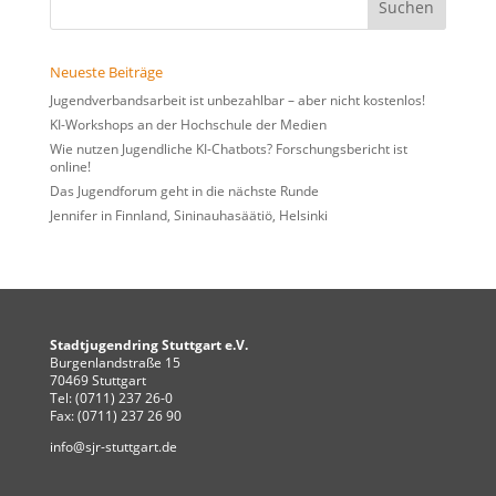
nach:
Neueste Beiträge
Jugendverbandsarbeit ist unbezahlbar – aber nicht kostenlos!
KI-Workshops an der Hochschule der Medien
Wie nutzen Jugendliche KI-Chatbots? Forschungsbericht ist
online!
Das Jugendforum geht in die nächste Runde
Jennifer in Finnland, Sininauhasäätiö, Helsinki
Stadtjugendring Stuttgart e.V.
Burgenlandstraße 15
70469 Stuttgart
Tel: (0711) 237 26-0
Fax: (0711) 237 26 90
info@sjr-stuttgart.de