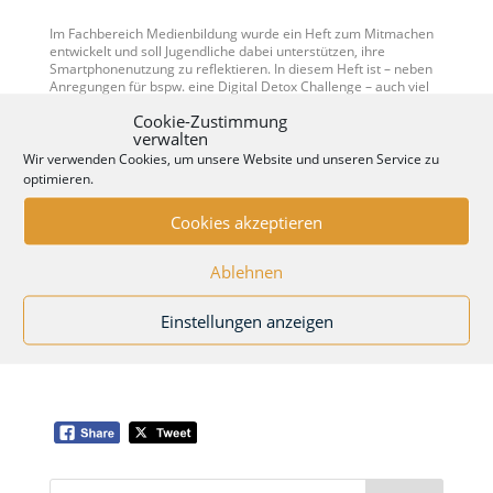
Im Fachbereich Medienbildung wurde ein Heft zum Mitmachen
entwickelt und soll Jugendliche dabei unterstützen, ihre
Smartphonenutzung zu reflektieren. In diesem Heft ist – neben
Anregungen für bspw. eine Digital Detox Challenge – auch viel
Platz für eigene Ideen und Gedanken.
Cookie-Zustimmung
Dr. Isabel Brandhorst und Dr. Liny Geisler vom
verwalten
Universitätsklinikum Tübingen haben als Expertinnen ein
Wir verwenden Cookies, um unsere Website und unseren Service zu
Interview gegeben, das auch in dem Heft zu finden ist. Sie
optimieren.
beantworten Fragen wie bspw. „Wie kann ich meine Online-Zeit
besser kontrollieren, ohne ganz auf digitale Sachen zu
Cookies akzeptieren
verzichten“.
Wenn Euer Interesse geweckt ist, dann könnt Ihr das Heft
Ablehnen
kostenlos direkt bei Filiz bestellen (
filiz.tokat@sjr-stuttgart.de
oder Mobil: 0157/39594367).
Einstellungen anzeigen
Suchen