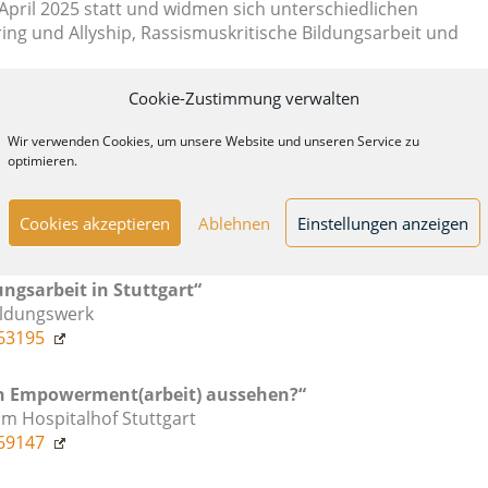
April 2025 statt und widmen sich unterschiedlichen
g und Allyship, Rassismuskritische Bildungsarbeit und
novative Ideen zu entwickeln und die Zusammenarbeit inner
Cookie-Zustimmung verwalten
n.
Wir verwenden Cookies, um unsere Website und unseren Service zu
optimieren.
ip: Macht teilen, Veränderung gestalten“
um Hospitalhof Stuttgart
Cookies akzeptieren
Ablehnen
Einstellungen anzeigen
43324
ngsarbeit in Stuttgart“
Bildungswerk
263195
n Empowerment(arbeit) aussehen?“
um Hospitalhof Stuttgart
269147