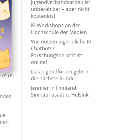
Jugendverbandsarbeit ist
unbezahlbar – aber nicht
kostenlos!
KI-Workshops an der
Hochschule der Medien
Wie nutzen Jugendliche KI-
Chatbots?
Forschungsbericht ist
online!
Das Jugendforum geht in
e
die nächste Runde
Jennifer in Finnland,
Sininauhasäätiö, Helsinki
endes
eue
nnen