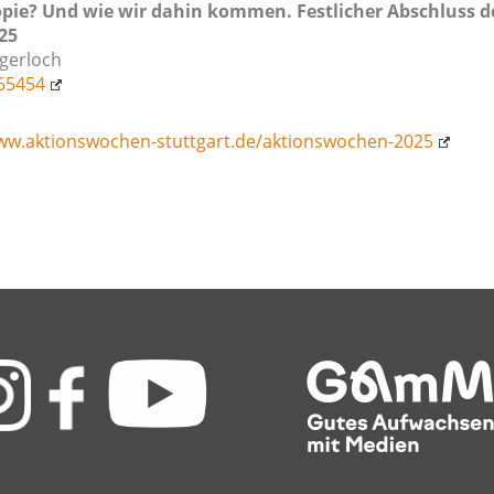
opie? Und wie wir dahin kommen. Festlicher Abschluss d
25
egerloch
65454
www.aktionswochen-stuttgart.de/aktionswochen-2025