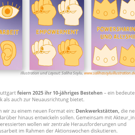
Illustration und Layout: Saliha Soylu,
www.salihasoyluillustration.d
tuttgart
feiern 2025 ihr 10-jähriges Bestehen
– ein bedeut
k als auch zur Neuausrichtung bietet.
 wir zu einem neuen Format ein:
Denkwerkstätten,
die n
darüber hinaus entwickeln sollen. Gemeinsam mit Akteur_i
eressierten wollen wir zentrale Herausforderungen und
musarbeit im Rahmen der Aktionswochen diskutieren.