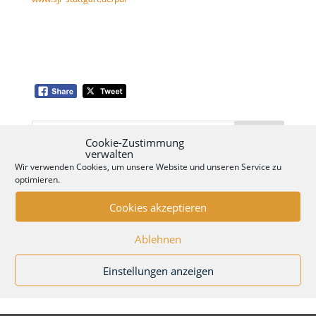
Suchen
nach:
Cookie-Zustimmung
verwalten
Wir verwenden Cookies, um unsere Website und unseren Service zu
Neueste Beiträge
optimieren.
Jugendverbandsarbeit ist unbezahlbar – aber nicht kostenlos!
Cookies akzeptieren
KI-Workshops an der Hochschule der Medien
Wie nutzen Jugendliche KI-Chatbots? Forschungsbericht ist
online!
Ablehnen
Das Jugendforum geht in die nächste Runde
Jennifer in Finnland, Sininauhasäätiö, Helsinki
Einstellungen anzeigen