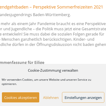
end­geht­baden – Perspektive Sommer­freizeiten 2021
Landesjugendrings Baden-Württemberg.
mehr als einem Jahr Pandemie braucht es eine Perspektive
r und Jugendliche – die Politik muss jetzt eine Gesamtstrat
ie entwickeln! Sie muss dabei die sozialen Folgen gerade für
 Menschen ganzheitlich berücksichtigen. Kinder- und
dliche dürfen in der Öffnungsdiskussion nicht baden gehen
mmenfassung für Eilige
wir fordern:
Cookie-Zustimmung verwalten
tags- wie Ferienangebote in festen Gruppen müssen für alle
Wir verwenden Cookies, um unsere Website und unseren Service zu
der und Jugendliche wieder möglich sein;
optimieren.
r die Sommerferien brauchen wir einen Planungsrahmen;
ien sind Erholungszeit und sollen nicht für
Cookies akzeptieren
Ablehnen
Einstellungen anzeigen
chhilfe-)Unterricht verzweckt werden;