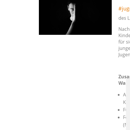
#jug
des 
Nach 
Kinde
für s
junge
Jugen
Zusa
Was 
All
Kin
Fü
Fer
(Na