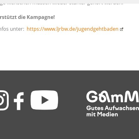
nge Menschen müssen wieder stärker gehört werden.
rstützt die Kampagne!
Infos unter:
https://www.ljrbw.de/jugendgehtbaden