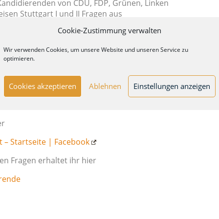
Kandidierenden von CDU, FDP, Grünen, Linken
sen Stuttgart I und II Fragen aus
eichen gestellt, mit denen wir uns auch beim
Cookie-Zustimmung verwalten
Wir verwenden Cookies, um unsere Website und unseren Service zu
e Kandidierenden per Video beantworten und
optimieren.
maximal 1 Minute und 30 Sekunden Zeit.
 damit die Möglichkeit die Kandidierenden auf
Cookies akzeptieren
Ablehnen
Einstellungen anzeigen
enlernen könnt und danken den Mitwirkenden
er
t – Startseite | Facebook
n Fragen erhaltet ihr hier
erende